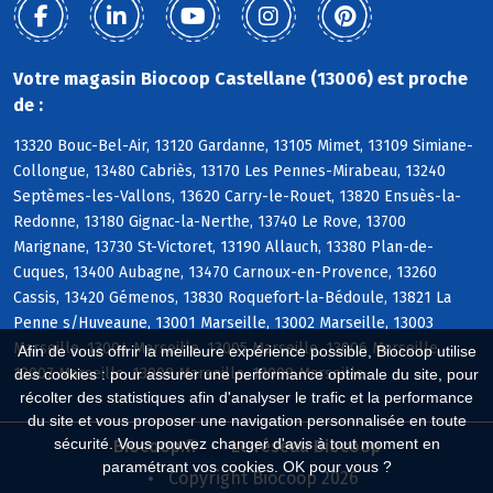
Votre magasin Biocoop Castellane (13006) est proche
de :
13320 Bouc-Bel-Air, 13120 Gardanne, 13105 Mimet, 13109 Simiane-
Collongue, 13480 Cabriès, 13170 Les Pennes-Mirabeau, 13240
Septèmes-les-Vallons, 13620 Carry-le-Rouet, 13820 Ensuès-la-
Redonne, 13180 Gignac-la-Nerthe, 13740 Le Rove, 13700
Marignane, 13730 St-Victoret, 13190 Allauch, 13380 Plan-de-
Cuques, 13400 Aubagne, 13470 Carnoux-en-Provence, 13260
Cassis, 13420 Gémenos, 13830 Roquefort-la-Bédoule, 13821 La
Penne s/Huveaune, 13001 Marseille, 13002 Marseille, 13003
Marseille, 13004 Marseille, 13005 Marseille, 13006 Marseille,
Afin de vous offrir la meilleure expérience possible, Biocoop utilise
13007 Marseille, 13008 Marseille, 13009 Marseille
des cookies : pour assurer une performance optimale du site, pour
récolter des statistiques afin d'analyser le trafic et la performance
du site et vous proposer une navigation personnalisée en toute
sécurité. Vous pouvez changer d'avis à tout moment en
Biocoop.fr
Le réseau Biocoop
paramétrant vos cookies. OK pour vous ?
Copyright Biocoop 2026