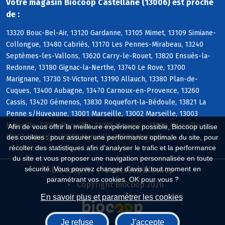
Votre magasin Biocoop Castellane (13006) est proche
de :
13320 Bouc-Bel-Air, 13120 Gardanne, 13105 Mimet, 13109 Simiane-
Collongue, 13480 Cabriès, 13170 Les Pennes-Mirabeau, 13240
Septèmes-les-Vallons, 13620 Carry-le-Rouet, 13820 Ensuès-la-
Redonne, 13180 Gignac-la-Nerthe, 13740 Le Rove, 13700
Marignane, 13730 St-Victoret, 13190 Allauch, 13380 Plan-de-
Cuques, 13400 Aubagne, 13470 Carnoux-en-Provence, 13260
Cassis, 13420 Gémenos, 13830 Roquefort-la-Bédoule, 13821 La
Penne s/Huveaune, 13001 Marseille, 13002 Marseille, 13003
Marseille, 13004 Marseille, 13005 Marseille, 13006 Marseille,
Afin de vous offrir la meilleure expérience possible, Biocoop utilise
13007 Marseille, 13008 Marseille, 13009 Marseille
des cookies : pour assurer une performance optimale du site, pour
récolter des statistiques afin d'analyser le trafic et la performance
du site et vous proposer une navigation personnalisée en toute
sécurité. Vous pouvez changer d'avis à tout moment en
Biocoop.fr
Le réseau Biocoop
paramétrant vos cookies. OK pour vous ?
Copyright Biocoop 2026
En savoir plus et paramétrer les cookies
Je refuse
J'accepte