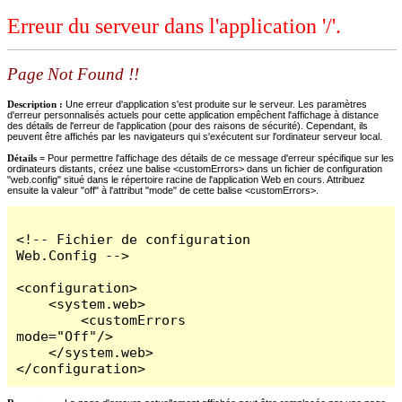
Erreur du serveur dans l'application '/'.
Page Not Found !!
Description :
Une erreur d'application s'est produite sur le serveur. Les paramètres
d'erreur personnalisés actuels pour cette application empêchent l'affichage à distance
des détails de l'erreur de l'application (pour des raisons de sécurité). Cependant, ils
peuvent être affichés par les navigateurs qui s'exécutent sur l'ordinateur serveur local.
Détails =
Pour permettre l'affichage des détails de ce message d'erreur spécifique sur les
ordinateurs distants, créez une balise <customErrors> dans un fichier de configuration
"web.config" situé dans le répertoire racine de l'application Web en cours. Attribuez
ensuite la valeur "off" à l'attribut "mode" de cette balise <customErrors>.
<!-- Fichier de configuration 
Web.Config -->

<configuration>

    <system.web>

        <customErrors 
mode="Off"/>

    </system.web>

</configuration>