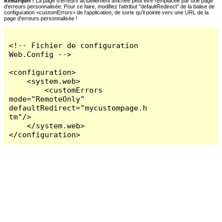
Remarques :
La page d'erreurs actuellement affichée peut être remplacée par une page
d'erreurs personnalisée. Pour ce faire, modifiez l'attribut "defaultRedirect" de la balise de
configuration <customErrors> de l'application, de sorte qu'il pointe vers une URL de la
page d'erreurs personnalisée !
<!-- Fichier de configuration 
Web.Config -->

<configuration>

    <system.web>

        <customErrors 
mode="RemoteOnly" 
defaultRedirect="mycustompage.h
tm"/>

    </system.web>

</configuration>