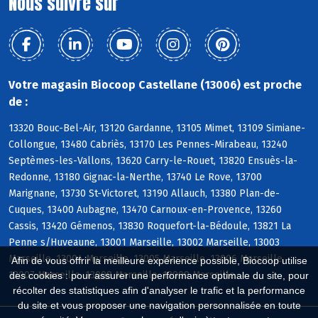
Nous suivre sur
Votre magasin Biocoop Castellane (13006) est proche
de :
13320 Bouc-Bel-Air, 13120 Gardanne, 13105 Mimet, 13109 Simiane-
Collongue, 13480 Cabriès, 13170 Les Pennes-Mirabeau, 13240
Septèmes-les-Vallons, 13620 Carry-le-Rouet, 13820 Ensuès-la-
Redonne, 13180 Gignac-la-Nerthe, 13740 Le Rove, 13700
Marignane, 13730 St-Victoret, 13190 Allauch, 13380 Plan-de-
Cuques, 13400 Aubagne, 13470 Carnoux-en-Provence, 13260
Cassis, 13420 Gémenos, 13830 Roquefort-la-Bédoule, 13821 La
Penne s/Huveaune, 13001 Marseille, 13002 Marseille, 13003
Marseille, 13004 Marseille, 13005 Marseille, 13006 Marseille,
Afin de vous offrir la meilleure expérience possible, Biocoop utilise
13007 Marseille, 13008 Marseille, 13009 Marseille
des cookies : pour assurer une performance optimale du site, pour
récolter des statistiques afin d'analyser le trafic et la performance
du site et vous proposer une navigation personnalisée en toute