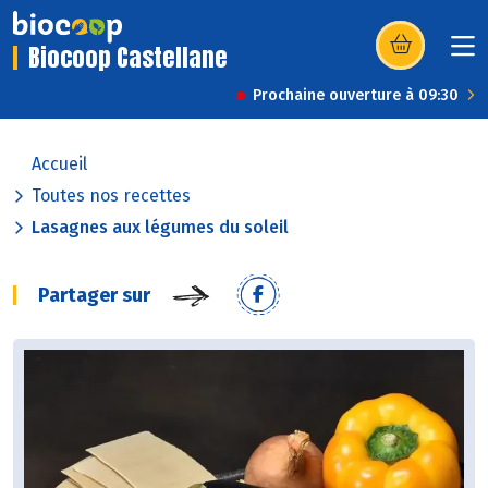
Biocoop Castellane
(s’ouvre dans u
Prochaine ouverture à 09:30
Accueil
Toutes nos recettes
Lasagnes aux légumes du soleil
Partager sur