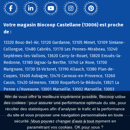
Votre magasin Biocoop Castellane (13006) est proche
de :
13320 Bouc-Bel-Air, 13120 Gardanne, 13105 Mimet, 13109 Simiane-
Collongue, 13480 Cabriès, 13170 Les Pennes-Mirabeau, 13240
Septèmes-les-Vallons, 13620 Carry-le-Rouet, 13820 Ensuès-la-
Redonne, 13180 Gignac-la-Nerthe, 13740 Le Rove, 13700
Marignane, 13730 St-Victoret, 13190 Allauch, 13380 Plan-de-
Cuques, 13400 Aubagne, 13470 Carnoux-en-Provence, 13260
Cassis, 13420 Gémenos, 13830 Roquefort-la-Bédoule, 13821 La
Penne s/Huveaune, 13001 Marseille, 13002 Marseille, 13003
Marseille, 13004 Marseille, 13005 Marseille, 13006 Marseille,
Afin de vous offrir la meilleure expérience possible, Biocoop utilise
13007 Marseille, 13008 Marseille, 13009 Marseille
des cookies : pour assurer une performance optimale du site, pour
récolter des statistiques afin d'analyser le trafic et la performance
du site et vous proposer une navigation personnalisée en toute
sécurité. Vous pouvez changer d'avis à tout moment en
Biocoop.fr
Le réseau Biocoop
paramétrant vos cookies. OK pour vous ?