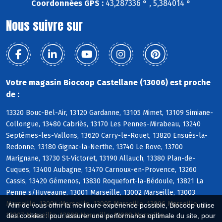
Coordonnées GPS :
43,287336 ° , 5,384014 °
Nous suivre sur
Votre magasin Biocoop Castellane (13006) est proche
de :
13320 Bouc-Bel-Air, 13120 Gardanne, 13105 Mimet, 13109 Simiane-
Collongue, 13480 Cabriès, 13170 Les Pennes-Mirabeau, 13240
Septèmes-les-Vallons, 13620 Carry-le-Rouet, 13820 Ensuès-la-
Redonne, 13180 Gignac-la-Nerthe, 13740 Le Rove, 13700
Marignane, 13730 St-Victoret, 13190 Allauch, 13380 Plan-de-
Cuques, 13400 Aubagne, 13470 Carnoux-en-Provence, 13260
Cassis, 13420 Gémenos, 13830 Roquefort-la-Bédoule, 13821 La
Penne s/Huveaune, 13001 Marseille, 13002 Marseille, 13003
Marseille, 13004 Marseille, 13005 Marseille, 13006 Marseille,
Afin de vous offrir la meilleure expérience possible, Biocoop utilise
13007 Marseille, 13008 Marseille, 13009 Marseille
des cookies : pour assurer une performance optimale du site, pour