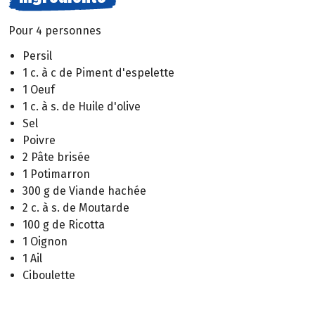
Pour 4 personnes
Persil
1 c. à c de Piment d'espelette
1 Oeuf
1 c. à s. de Huile d'olive
Sel
Poivre
2 Pâte brisée
1 Potimarron
300 g de Viande hachée
2 c. à s. de Moutarde
100 g de Ricotta
1 Oignon
1 Ail
Ciboulette