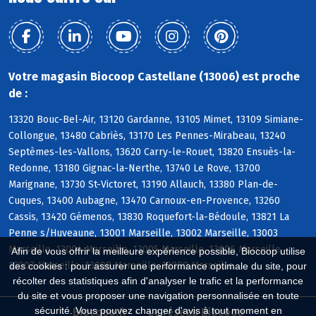
Votre magasin Biocoop Castellane (13006) est proche
de :
13320 Bouc-Bel-Air, 13120 Gardanne, 13105 Mimet, 13109 Simiane-
Collongue, 13480 Cabriès, 13170 Les Pennes-Mirabeau, 13240
Septèmes-les-Vallons, 13620 Carry-le-Rouet, 13820 Ensuès-la-
Redonne, 13180 Gignac-la-Nerthe, 13740 Le Rove, 13700
Marignane, 13730 St-Victoret, 13190 Allauch, 13380 Plan-de-
Cuques, 13400 Aubagne, 13470 Carnoux-en-Provence, 13260
Cassis, 13420 Gémenos, 13830 Roquefort-la-Bédoule, 13821 La
Penne s/Huveaune, 13001 Marseille, 13002 Marseille, 13003
Marseille, 13004 Marseille, 13005 Marseille, 13006 Marseille,
Afin de vous offrir la meilleure expérience possible, Biocoop utilise
13007 Marseille, 13008 Marseille, 13009 Marseille
des cookies : pour assurer une performance optimale du site, pour
récolter des statistiques afin d'analyser le trafic et la performance
du site et vous proposer une navigation personnalisée en toute
sécurité. Vous pouvez changer d'avis à tout moment en
Biocoop.fr
Le réseau Biocoop