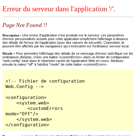
Erreur du serveur dans l'application '/'.
Page Not Found !!
Description :
Une erreur d'application s'est produite sur le serveur. Les paramètres
d'erreur personnalisés actuels pour cette application empêchent l'affichage à distance
des détails de l'erreur de l'application (pour des raisons de sécurité). Cependant, ils
peuvent être affichés par les navigateurs qui s'exécutent sur l'ordinateur serveur local.
Détails =
Pour permettre l'affichage des détails de ce message d'erreur spécifique sur les
ordinateurs distants, créez une balise <customErrors> dans un fichier de configuration
"web.config" situé dans le répertoire racine de l'application Web en cours. Attribuez
ensuite la valeur "off" à l'attribut "mode" de cette balise <customErrors>.
<!-- Fichier de configuration 
Web.Config -->

<configuration>

    <system.web>

        <customErrors 
mode="Off"/>

    </system.web>

</configuration>