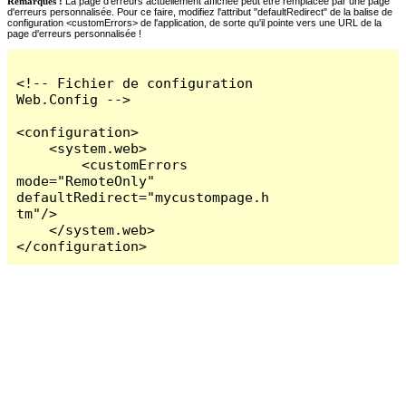
Remarques :
La page d'erreurs actuellement affichée peut être remplacée par une page
d'erreurs personnalisée. Pour ce faire, modifiez l'attribut "defaultRedirect" de la balise de
configuration <customErrors> de l'application, de sorte qu'il pointe vers une URL de la
page d'erreurs personnalisée !
<!-- Fichier de configuration 
Web.Config -->

<configuration>

    <system.web>

        <customErrors 
mode="RemoteOnly" 
defaultRedirect="mycustompage.h
tm"/>

    </system.web>

</configuration>