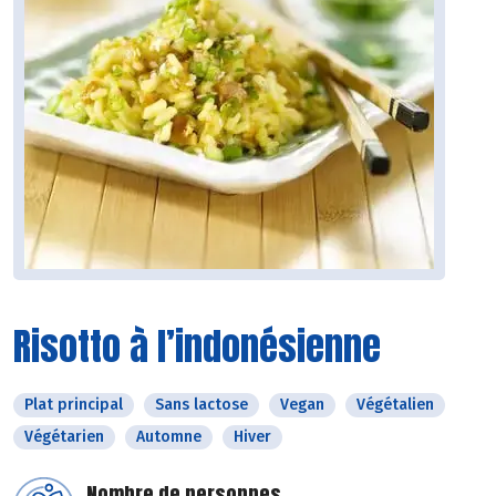
Risotto à l’indonésienne
Plat principal
Sans lactose
Vegan
Végétalien
Végétarien
Automne
Hiver
Nombre de personnes