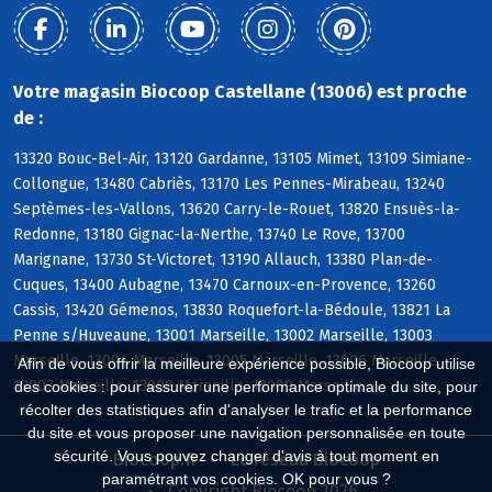
Votre magasin Biocoop Castellane (13006) est proche
de :
13320 Bouc-Bel-Air, 13120 Gardanne, 13105 Mimet, 13109 Simiane-
Collongue, 13480 Cabriès, 13170 Les Pennes-Mirabeau, 13240
Septèmes-les-Vallons, 13620 Carry-le-Rouet, 13820 Ensuès-la-
Redonne, 13180 Gignac-la-Nerthe, 13740 Le Rove, 13700
Marignane, 13730 St-Victoret, 13190 Allauch, 13380 Plan-de-
Cuques, 13400 Aubagne, 13470 Carnoux-en-Provence, 13260
Cassis, 13420 Gémenos, 13830 Roquefort-la-Bédoule, 13821 La
Penne s/Huveaune, 13001 Marseille, 13002 Marseille, 13003
Marseille, 13004 Marseille, 13005 Marseille, 13006 Marseille,
Afin de vous offrir la meilleure expérience possible, Biocoop utilise
13007 Marseille, 13008 Marseille, 13009 Marseille
des cookies : pour assurer une performance optimale du site, pour
récolter des statistiques afin d'analyser le trafic et la performance
du site et vous proposer une navigation personnalisée en toute
sécurité. Vous pouvez changer d'avis à tout moment en
Biocoop.fr
Le réseau Biocoop
paramétrant vos cookies. OK pour vous ?
Copyright Biocoop 2026