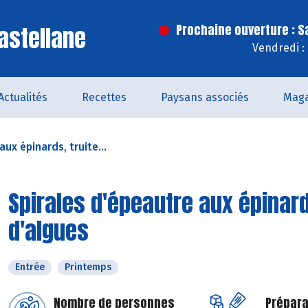
astellane
Prochaine ouverture : 
Vendredi :
Actualités
Recettes
Paysans associés
Maga
ux épinards, truite...
Spirales d'épeautre aux épinard
d'algues
Entrée
Printemps
Nombre de personnes
Prépara