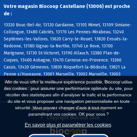
Votre magasin Biocoop Castellane (13006) est proche
de :
13320 Bouc-Bel-Air, 13120 Gardanne, 13105 Mimet, 13109 Simiane-
Collongue, 13480 Cabriès, 13170 Les Pennes-Mirabeau, 13240
Septèmes-les-Vallons, 13620 Carry-le-Rouet, 13820 Ensuès-la-
Redonne, 13180 Gignac-la-Nerthe, 13740 Le Rove, 13700
Marignane, 13730 St-Victoret, 13190 Allauch, 13380 Plan-de-
Cuques, 13400 Aubagne, 13470 Carnoux-en-Provence, 13260
Cassis, 13420 Gémenos, 13830 Roquefort-la-Bédoule, 13821 La
Penne s/Huveaune, 13001 Marseille, 13002 Marseille, 13003
Marseille, 13004 Marseille, 13005 Marseille, 13006 Marseille,
Afin de vous offrir la meilleure expérience possible, Biocoop utilise
13007 Marseille, 13008 Marseille, 13009 Marseille
des cookies : pour assurer une performance optimale du site, pour
récolter des statistiques afin d'analyser le trafic et la performance
du site et vous proposer une navigation personnalisée en toute
sécurité. Vous pouvez changer d'avis à tout moment en
Biocoop.fr
Le réseau Biocoop
paramétrant vos cookies. OK pour vous ?
Copyright Biocoop 2026
En savoir plus et paramétrer les cookies