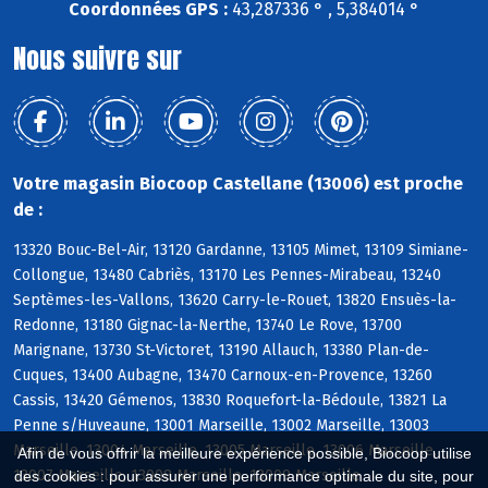
Coordonnées GPS :
43,287336 ° , 5,384014 °
Nous suivre sur
Votre magasin Biocoop Castellane (13006) est proche
de :
13320 Bouc-Bel-Air, 13120 Gardanne, 13105 Mimet, 13109 Simiane-
Collongue, 13480 Cabriès, 13170 Les Pennes-Mirabeau, 13240
Septèmes-les-Vallons, 13620 Carry-le-Rouet, 13820 Ensuès-la-
Redonne, 13180 Gignac-la-Nerthe, 13740 Le Rove, 13700
Marignane, 13730 St-Victoret, 13190 Allauch, 13380 Plan-de-
Cuques, 13400 Aubagne, 13470 Carnoux-en-Provence, 13260
Cassis, 13420 Gémenos, 13830 Roquefort-la-Bédoule, 13821 La
Penne s/Huveaune, 13001 Marseille, 13002 Marseille, 13003
Marseille, 13004 Marseille, 13005 Marseille, 13006 Marseille,
Afin de vous offrir la meilleure expérience possible, Biocoop utilise
13007 Marseille, 13008 Marseille, 13009 Marseille
des cookies : pour assurer une performance optimale du site, pour