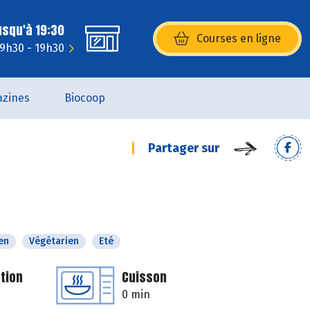
usqu'à 19:30
Courses en ligne
(s’ouvre dans une nouvelle fenêtr
 9h30 - 19h30
zines
Biocoop
Partager sur
en
Végétarien
Eté
tion
Cuisson
0 min