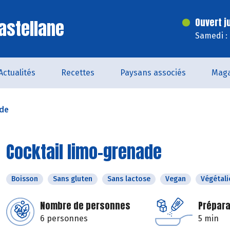
astellane
Ouvert j
Samedi :
Actualités
Recettes
Paysans associés
Maga
ade
Cocktail limo-grenade
Boisson
Sans gluten
Sans lactose
Vegan
Végétali
Nombre de personnes
Prépara
6 personnes
5 min