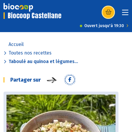
Biocoop Castellane
(s’ouvre dans u
Ouvert jusqu'à 19:30
Accueil
Toutes nos recettes
Taboulé au quinoa et légumes...
Partager sur