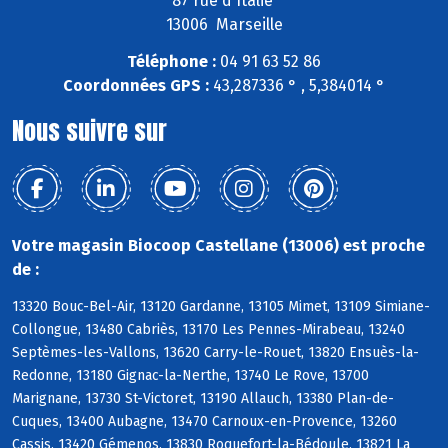
87 rue d'Italie
13006 Marseille
Téléphone :
04 91 63 52 86
Coordonnées GPS :
43,287336 ° , 5,384014 °
Nous suivre sur
Votre magasin Biocoop Castellane (13006) est proche
de :
13320 Bouc-Bel-Air, 13120 Gardanne, 13105 Mimet, 13109 Simiane-
Collongue, 13480 Cabriès, 13170 Les Pennes-Mirabeau, 13240
Septèmes-les-Vallons, 13620 Carry-le-Rouet, 13820 Ensuès-la-
Redonne, 13180 Gignac-la-Nerthe, 13740 Le Rove, 13700
Marignane, 13730 St-Victoret, 13190 Allauch, 13380 Plan-de-
Cuques, 13400 Aubagne, 13470 Carnoux-en-Provence, 13260
Cassis, 13420 Gémenos, 13830 Roquefort-la-Bédoule, 13821 La