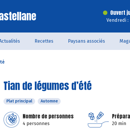
astellane
Ouvert j
Vendredi :
Actualités
Recettes
Paysans associés
Maga
été
Tian de légumes d’été
Plat principal
Automne
Nombre de personnes
Prépara
4 personnes
20 min