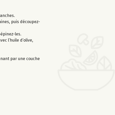
ranches.
raines, puis découpez-
épinez-les.
c l’huile d’olive,
rminant par une couche