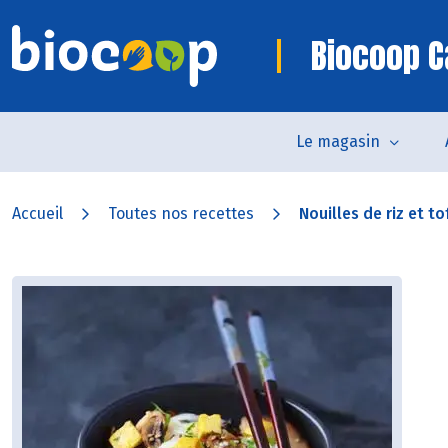
Biocoop C
Le magasin
Accueil
Toutes nos recettes
Nouilles de riz et tof