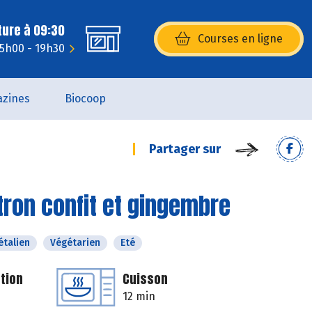
ture à 09:30
Courses en ligne
(s’ouvre dans une nouvelle fenêtr
15h00 - 19h30
zines
Biocoop
Partager sur
itron confit et gingembre
étalien
Végétarien
Eté
tion
Cuisson
12 min