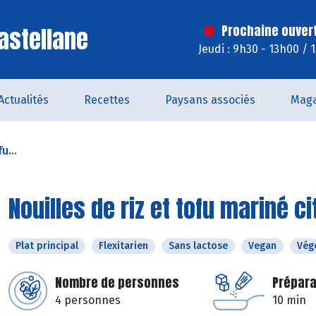
astellane
Prochaine ouver
Jeudi : 9h30 - 13h00 / 
Actualités
Recettes
Paysans associés
Maga
u...
Nouilles de riz et tofu mariné c
Plat principal
Flexitarien
Sans lactose
Vegan
Vég
Nombre de personnes
Prépara
4 personnes
10 min