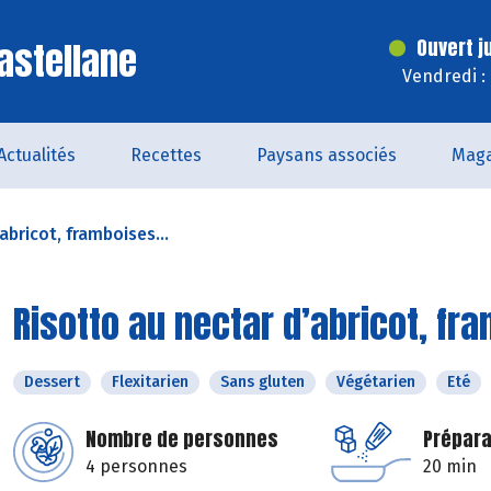
astellane
Ouvert j
Vendredi :
Actualités
Recettes
Paysans associés
Maga
abricot, framboises...
Risotto au nectar d’abricot, fr
Dessert
Flexitarien
Sans gluten
Végétarien
Eté
Nombre de personnes
Prépara
4 personnes
20 min