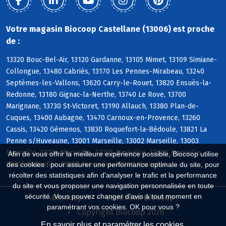
Votre magasin Biocoop Castellane (13006) est proche
de :
13320 Bouc-Bel-Air, 13120 Gardanne, 13105 Mimet, 13109 Simiane-
Collongue, 13480 Cabriès, 13170 Les Pennes-Mirabeau, 13240
Septèmes-les-Vallons, 13620 Carry-le-Rouet, 13820 Ensuès-la-
Redonne, 13180 Gignac-la-Nerthe, 13740 Le Rove, 13700
Marignane, 13730 St-Victoret, 13190 Allauch, 13380 Plan-de-
Cuques, 13400 Aubagne, 13470 Carnoux-en-Provence, 13260
Cassis, 13420 Gémenos, 13830 Roquefort-la-Bédoule, 13821 La
Penne s/Huveaune, 13001 Marseille, 13002 Marseille, 13003
Marseille, 13004 Marseille, 13005 Marseille, 13006 Marseille,
Afin de vous offrir la meilleure expérience possible, Biocoop utilise
13007 Marseille, 13008 Marseille, 13009 Marseille
des cookies : pour assurer une performance optimale du site, pour
récolter des statistiques afin d'analyser le trafic et la performance
du site et vous proposer une navigation personnalisée en toute
sécurité. Vous pouvez changer d'avis à tout moment en
Biocoop.fr
Le réseau Biocoop
paramétrant vos cookies. OK pour vous ?
Copyright Biocoop 2026
En savoir plus et paramétrer les cookies