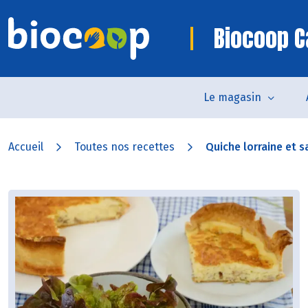
Biocoop C
Le magasin
Accueil
Toutes nos recettes
Quiche lorraine et sa