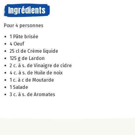
Ingrédients
Pour 4 personnes
1 Pâte brisée
4 Oeuf
25 cl de Crème liquide
125 g de Lardon
2 c. à s. de Vinaigre de cidre
4 c. à s. de Huile de noix
1 c. à c de Moutarde
1 Salade
3 c. à s. de Aromates