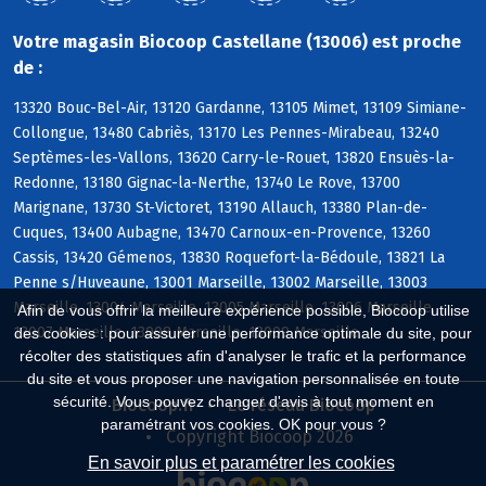
Votre magasin Biocoop Castellane (13006) est proche
de :
13320 Bouc-Bel-Air, 13120 Gardanne, 13105 Mimet, 13109 Simiane-
Collongue, 13480 Cabriès, 13170 Les Pennes-Mirabeau, 13240
Septèmes-les-Vallons, 13620 Carry-le-Rouet, 13820 Ensuès-la-
Redonne, 13180 Gignac-la-Nerthe, 13740 Le Rove, 13700
Marignane, 13730 St-Victoret, 13190 Allauch, 13380 Plan-de-
Cuques, 13400 Aubagne, 13470 Carnoux-en-Provence, 13260
Cassis, 13420 Gémenos, 13830 Roquefort-la-Bédoule, 13821 La
Penne s/Huveaune, 13001 Marseille, 13002 Marseille, 13003
Marseille, 13004 Marseille, 13005 Marseille, 13006 Marseille,
Afin de vous offrir la meilleure expérience possible, Biocoop utilise
13007 Marseille, 13008 Marseille, 13009 Marseille
des cookies : pour assurer une performance optimale du site, pour
récolter des statistiques afin d'analyser le trafic et la performance
du site et vous proposer une navigation personnalisée en toute
sécurité. Vous pouvez changer d'avis à tout moment en
Biocoop.fr
Le réseau Biocoop
paramétrant vos cookies. OK pour vous ?
Copyright Biocoop 2026
En savoir plus et paramétrer les cookies