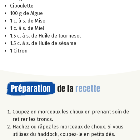
Ciboulette
100 g de Algue
1 c. à s. de Miso
1 c. à s. de Miel
1.5 c. à s. de Huile de tournesol
1.5 c. à s. de Huile de sésame
1 Citron
Préparation
de la
recette
Coupez en morceaux les choux en prenant soin de
retirer les troncs.
Hachez ou râpez les morceaux de choux. Si vous
utilisez du haddock, coupez-le en petits dés.