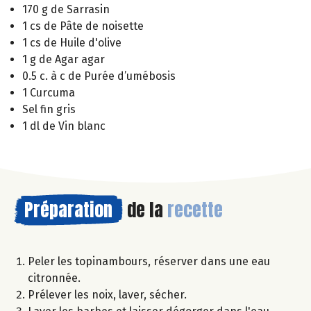
170 g de Sarrasin
1 cs de Pâte de noisette
1 cs de Huile d'olive
1 g de Agar agar
0.5 c. à c de Purée d’umébosis
1 Curcuma
Sel fin gris
1 dl de Vin blanc
Préparation
de la
recette
Peler les topinambours, réserver dans une eau
citronnée.
Prélever les noix, laver, sécher.