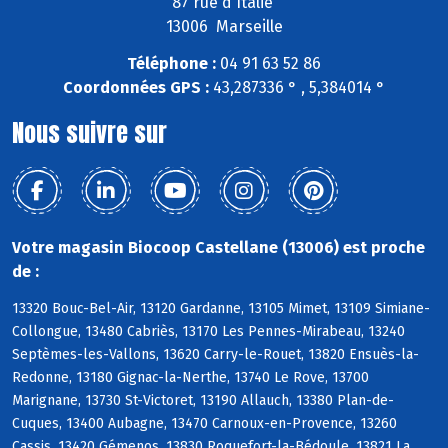
87 rue d'Italie
13006 Marseille
Téléphone :
04 91 63 52 86
Coordonnées GPS :
43,287336 ° , 5,384014 °
Nous suivre sur
Votre magasin Biocoop Castellane (13006) est proche
de :
13320 Bouc-Bel-Air, 13120 Gardanne, 13105 Mimet, 13109 Simiane-
Collongue, 13480 Cabriès, 13170 Les Pennes-Mirabeau, 13240
Septèmes-les-Vallons, 13620 Carry-le-Rouet, 13820 Ensuès-la-
Redonne, 13180 Gignac-la-Nerthe, 13740 Le Rove, 13700
Marignane, 13730 St-Victoret, 13190 Allauch, 13380 Plan-de-
Cuques, 13400 Aubagne, 13470 Carnoux-en-Provence, 13260
Cassis, 13420 Gémenos, 13830 Roquefort-la-Bédoule, 13821 La