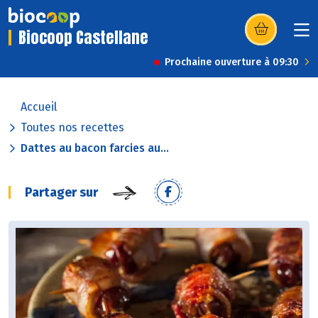
Biocoop Castellane
(s’ouvre dans u
Prochaine ouverture à 09:30
Accueil
Toutes nos recettes
Dattes au bacon farcies au...
Partager sur