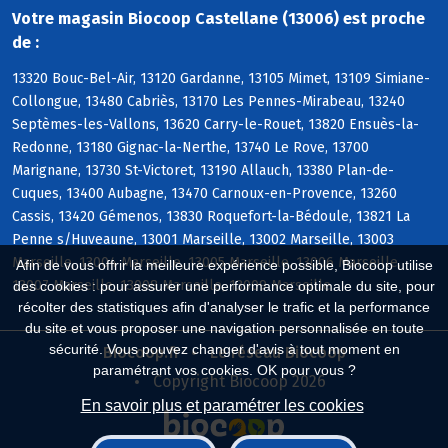
Votre magasin Biocoop Castellane (13006) est proche
de :
13320 Bouc-Bel-Air, 13120 Gardanne, 13105 Mimet, 13109 Simiane-
Collongue, 13480 Cabriès, 13170 Les Pennes-Mirabeau, 13240
Septèmes-les-Vallons, 13620 Carry-le-Rouet, 13820 Ensuès-la-
Redonne, 13180 Gignac-la-Nerthe, 13740 Le Rove, 13700
Marignane, 13730 St-Victoret, 13190 Allauch, 13380 Plan-de-
Cuques, 13400 Aubagne, 13470 Carnoux-en-Provence, 13260
Cassis, 13420 Gémenos, 13830 Roquefort-la-Bédoule, 13821 La
Penne s/Huveaune, 13001 Marseille, 13002 Marseille, 13003
Marseille, 13004 Marseille, 13005 Marseille, 13006 Marseille,
Afin de vous offrir la meilleure expérience possible, Biocoop utilise
13007 Marseille, 13008 Marseille, 13009 Marseille
des cookies : pour assurer une performance optimale du site, pour
récolter des statistiques afin d'analyser le trafic et la performance
du site et vous proposer une navigation personnalisée en toute
sécurité. Vous pouvez changer d'avis à tout moment en
Biocoop.fr
Le réseau Biocoop
paramétrant vos cookies. OK pour vous ?
Copyright Biocoop 2026
En savoir plus et paramétrer les cookies