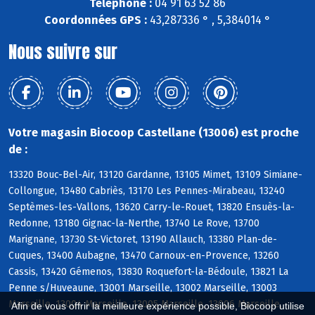
Téléphone :
04 91 63 52 86
Coordonnées GPS :
43,287336 ° , 5,384014 °
Nous suivre sur
Votre magasin Biocoop Castellane (13006) est proche
de :
13320 Bouc-Bel-Air, 13120 Gardanne, 13105 Mimet, 13109 Simiane-
Collongue, 13480 Cabriès, 13170 Les Pennes-Mirabeau, 13240
Septèmes-les-Vallons, 13620 Carry-le-Rouet, 13820 Ensuès-la-
Redonne, 13180 Gignac-la-Nerthe, 13740 Le Rove, 13700
Marignane, 13730 St-Victoret, 13190 Allauch, 13380 Plan-de-
Cuques, 13400 Aubagne, 13470 Carnoux-en-Provence, 13260
Cassis, 13420 Gémenos, 13830 Roquefort-la-Bédoule, 13821 La
Penne s/Huveaune, 13001 Marseille, 13002 Marseille, 13003
Marseille, 13004 Marseille, 13005 Marseille, 13006 Marseille,
Afin de vous offrir la meilleure expérience possible, Biocoop utilise