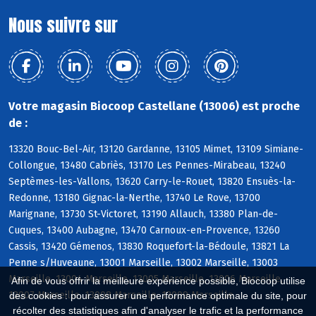
Nous suivre sur
Votre magasin Biocoop Castellane (13006) est proche
de :
13320 Bouc-Bel-Air, 13120 Gardanne, 13105 Mimet, 13109 Simiane-
Collongue, 13480 Cabriès, 13170 Les Pennes-Mirabeau, 13240
Septèmes-les-Vallons, 13620 Carry-le-Rouet, 13820 Ensuès-la-
Redonne, 13180 Gignac-la-Nerthe, 13740 Le Rove, 13700
Marignane, 13730 St-Victoret, 13190 Allauch, 13380 Plan-de-
Cuques, 13400 Aubagne, 13470 Carnoux-en-Provence, 13260
Cassis, 13420 Gémenos, 13830 Roquefort-la-Bédoule, 13821 La
Penne s/Huveaune, 13001 Marseille, 13002 Marseille, 13003
Marseille, 13004 Marseille, 13005 Marseille, 13006 Marseille,
Afin de vous offrir la meilleure expérience possible, Biocoop utilise
13007 Marseille, 13008 Marseille, 13009 Marseille
des cookies : pour assurer une performance optimale du site, pour
récolter des statistiques afin d'analyser le trafic et la performance