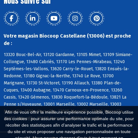
Nous suivre sur
Votre magasin Biocoop Castellane (13006) est proche
de :
13320 Bouc-Bel-Air, 13120 Gardanne, 13105 Mimet, 13109 Simiane-
Collongue, 13480 Cabriès, 13170 Les Pennes-Mirabeau, 13240
Septèmes-les-Vallons, 13620 Carry-le-Rouet, 13820 Ensuès-la-
Redonne, 13180 Gignac-la-Nerthe, 13740 Le Rove, 13700
Marignane, 13730 St-Victoret, 13190 Allauch, 13380 Plan-de-
Cuques, 13400 Aubagne, 13470 Carnoux-en-Provence, 13260
Cassis, 13420 Gémenos, 13830 Roquefort-la-Bédoule, 13821 La
Penne s/Huveaune, 13001 Marseille, 13002 Marseille, 13003
Marseille, 13004 Marseille, 13005 Marseille, 13006 Marseille,
Afin de vous offrir la meilleure expérience possible, Biocoop utilise
13007 Marseille, 13008 Marseille, 13009 Marseille
des cookies : pour assurer une performance optimale du site, pour
récolter des statistiques afin d'analyser le trafic et la performance
du site et vous proposer une navigation personnalisée en toute