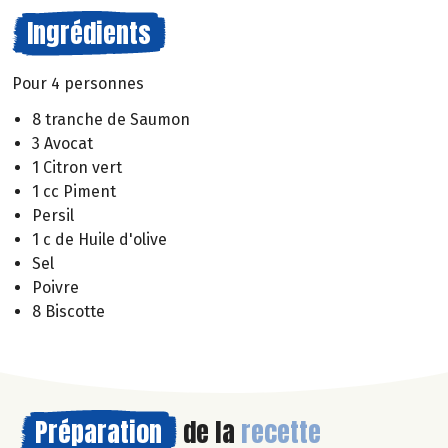
Ingrédients
Pour 4 personnes
8 tranche de Saumon
3 Avocat
1 Citron vert
1 cc Piment
Persil
1 c de Huile d'olive
Sel
Poivre
8 Biscotte
Préparation
de la
recette