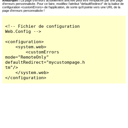
Remarques :
La page d'erreurs actuellement affichée peut être remplacée par une page
d'erreurs personnalisée. Pour ce faire, modifiez l'attribut "defaultRedirect" de la balise de
configuration <customErrors> de l'application, de sorte qu'il pointe vers une URL de la
page d'erreurs personnalisée !
<!-- Fichier de configuration 
Web.Config -->

<configuration>

    <system.web>

        <customErrors 
mode="RemoteOnly" 
defaultRedirect="mycustompage.h
tm"/>

    </system.web>

</configuration>