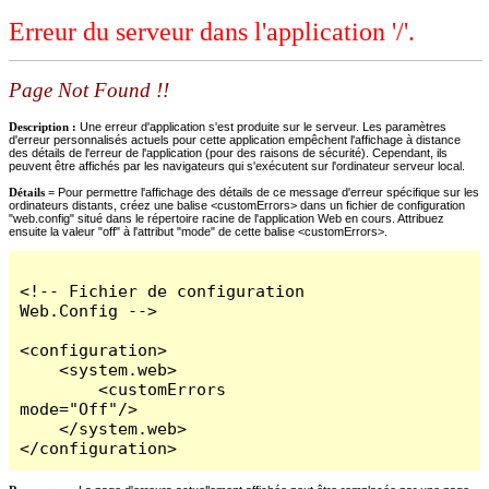
Erreur du serveur dans l'application '/'.
Page Not Found !!
Description :
Une erreur d'application s'est produite sur le serveur. Les paramètres
d'erreur personnalisés actuels pour cette application empêchent l'affichage à distance
des détails de l'erreur de l'application (pour des raisons de sécurité). Cependant, ils
peuvent être affichés par les navigateurs qui s'exécutent sur l'ordinateur serveur local.
Détails =
Pour permettre l'affichage des détails de ce message d'erreur spécifique sur les
ordinateurs distants, créez une balise <customErrors> dans un fichier de configuration
"web.config" situé dans le répertoire racine de l'application Web en cours. Attribuez
ensuite la valeur "off" à l'attribut "mode" de cette balise <customErrors>.
<!-- Fichier de configuration 
Web.Config -->

<configuration>

    <system.web>

        <customErrors 
mode="Off"/>

    </system.web>

</configuration>