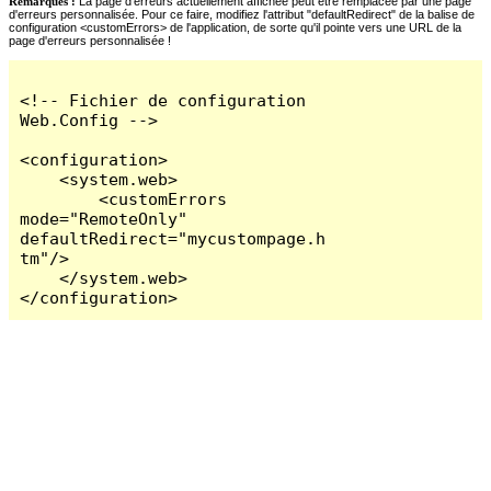
Remarques :
La page d'erreurs actuellement affichée peut être remplacée par une page
d'erreurs personnalisée. Pour ce faire, modifiez l'attribut "defaultRedirect" de la balise de
configuration <customErrors> de l'application, de sorte qu'il pointe vers une URL de la
page d'erreurs personnalisée !
<!-- Fichier de configuration 
Web.Config -->

<configuration>

    <system.web>

        <customErrors 
mode="RemoteOnly" 
defaultRedirect="mycustompage.h
tm"/>

    </system.web>

</configuration>