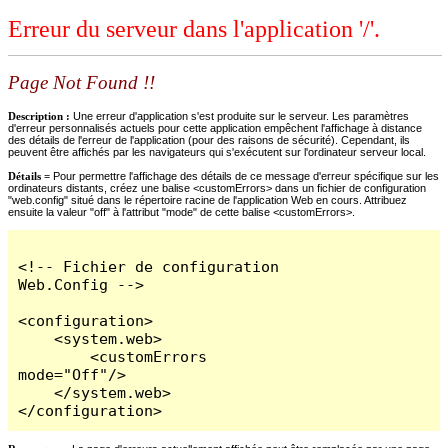
Erreur du serveur dans l'application '/'.
Page Not Found !!
Description :
Une erreur d'application s'est produite sur le serveur. Les paramètres
d'erreur personnalisés actuels pour cette application empêchent l'affichage à distance
des détails de l'erreur de l'application (pour des raisons de sécurité). Cependant, ils
peuvent être affichés par les navigateurs qui s'exécutent sur l'ordinateur serveur local.
Détails =
Pour permettre l'affichage des détails de ce message d'erreur spécifique sur les
ordinateurs distants, créez une balise <customErrors> dans un fichier de configuration
"web.config" situé dans le répertoire racine de l'application Web en cours. Attribuez
ensuite la valeur "off" à l'attribut "mode" de cette balise <customErrors>.
<!-- Fichier de configuration 
Web.Config -->

<configuration>

    <system.web>

        <customErrors 
mode="Off"/>

    </system.web>

</configuration>