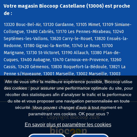
Votre magasin Biocoop Castellane (13006) est proche
de :
13320 Bouc-Bel-Air, 13120 Gardanne, 13105 Mimet, 13109 Simiane-
Collongue, 13480 Cabriès, 13170 Les Pennes-Mirabeau, 13240
Septèmes-les-Vallons, 13620 Carry-le-Rouet, 13820 Ensuès-la-
Redonne, 13180 Gignac-la-Nerthe, 13740 Le Rove, 13700
Marignane, 13730 St-Victoret, 13190 Allauch, 13380 Plan-de-
Cuques, 13400 Aubagne, 13470 Carnoux-en-Provence, 13260
Cassis, 13420 Gémenos, 13830 Roquefort-la-Bédoule, 13821 La
Penne s/Huveaune, 13001 Marseille, 13002 Marseille, 13003
Marseille, 13004 Marseille, 13005 Marseille, 13006 Marseille,
Afin de vous offrir la meilleure expérience possible, Biocoop utilise
13007 Marseille, 13008 Marseille, 13009 Marseille
des cookies : pour assurer une performance optimale du site, pour
récolter des statistiques afin d'analyser le trafic et la performance
du site et vous proposer une navigation personnalisée en toute
sécurité. Vous pouvez changer d'avis à tout moment en
Biocoop.fr
Le réseau Biocoop
paramétrant vos cookies. OK pour vous ?
Copyright Biocoop 2026
En savoir plus et paramétrer les cookies