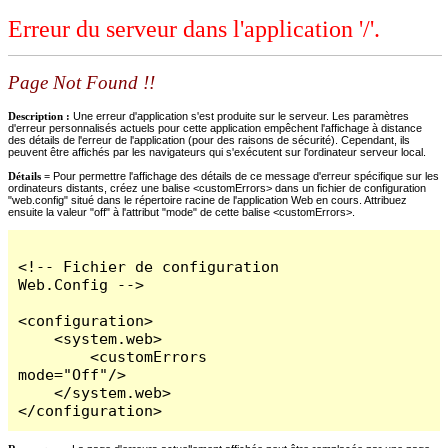
Erreur du serveur dans l'application '/'.
Page Not Found !!
Description :
Une erreur d'application s'est produite sur le serveur. Les paramètres
d'erreur personnalisés actuels pour cette application empêchent l'affichage à distance
des détails de l'erreur de l'application (pour des raisons de sécurité). Cependant, ils
peuvent être affichés par les navigateurs qui s'exécutent sur l'ordinateur serveur local.
Détails =
Pour permettre l'affichage des détails de ce message d'erreur spécifique sur les
ordinateurs distants, créez une balise <customErrors> dans un fichier de configuration
"web.config" situé dans le répertoire racine de l'application Web en cours. Attribuez
ensuite la valeur "off" à l'attribut "mode" de cette balise <customErrors>.
<!-- Fichier de configuration 
Web.Config -->

<configuration>

    <system.web>

        <customErrors 
mode="Off"/>

    </system.web>

</configuration>