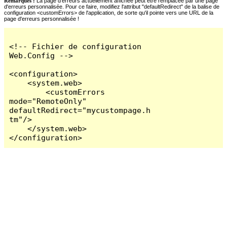
Remarques :
La page d'erreurs actuellement affichée peut être remplacée par une page
d'erreurs personnalisée. Pour ce faire, modifiez l'attribut "defaultRedirect" de la balise de
configuration <customErrors> de l'application, de sorte qu'il pointe vers une URL de la
page d'erreurs personnalisée !
<!-- Fichier de configuration 
Web.Config -->

<configuration>

    <system.web>

        <customErrors 
mode="RemoteOnly" 
defaultRedirect="mycustompage.h
tm"/>

    </system.web>

</configuration>