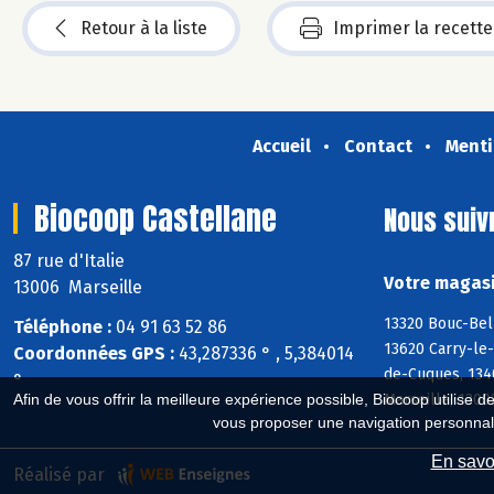
Retour à la liste
Imprimer la recette
Accueil
Contact
Menti
Biocoop Castellane
Nous suiv
87 rue d'Italie
Votre magasi
13006 Marseille
13320 Bouc-Bel
Téléphone :
04 91 63 52 86
13620 Carry-le-
Coordonnées GPS :
43,287336 ° , 5,384014
de-Cuques, 134
°
Marseille, 1300
Afin de vous offrir la meilleure expérience possible, Biocoop utilise d
vous proposer une navigation personnal
En savoi
Réalisé par