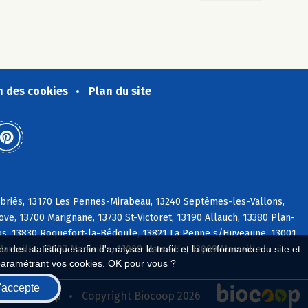
n des cookies
Plan du site
abriès, 13170 Les Pennes-Mirabeau, 13240 Septèmes-les-Vallons,
e, 13700 Marignane, 13730 St-Victoret, 13190 Allauch, 13380 Plan-
s, 13830 Roquefort-la-Bédoule, 13821 La Penne s/Huveaune, 13001
Marseille, 13007 Marseille, 13008 Marseille, 13009 Marseille
 des statistiques afin d'analyser le trafic et la performance du site et
paramétrant vos cookies. OK pour vous ?
'accepte
seau Biocoop
Copyright Biocoop 2026