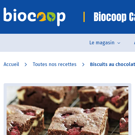
Biocoop C
Le magasin
Accueil
Toutes nos recettes
Biscuits au chocolat 