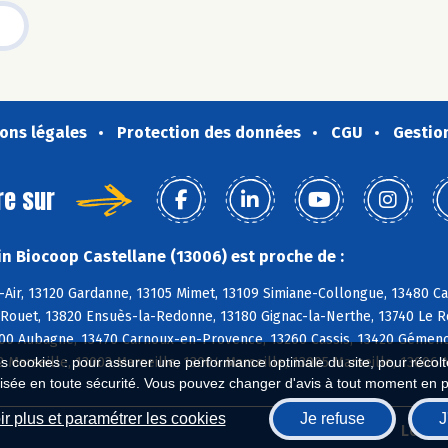
ons légales
Protection des données
CGU
Gestio
re sur
n Biocoop Castellane (13006) est proche de :
-Air, 13120 Gardanne, 13105 Mimet, 13109 Simiane-Collongue, 13480 C
Rouet, 13820 Ensuès-la-Redonne, 13180 Gignac-la-Nerthe, 13740 Le Rov
00 Aubagne, 13470 Carnoux-en-Provence, 13260 Cassis, 13420 Gémeno
2 Marseille, 13003 Marseille, 13004 Marseille, 13005 Marseille, 13006 
es cookies : pour assurer une performance optimale du site, pour récolter
isée en toute sécurité. Vous pouvez changer d'avis à tout moment en 
r plus et paramétrer les cookies
Je refuse
J
Biocoop.fr
Le ré