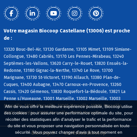
Votre magasin Biocoop Castellane (13006) est proche
de :
13320 Bouc-Bel-Air, 13120 Gardanne, 13105 Mimet, 13109 Simiane-
Collongue, 13480 Cabriès, 13170 Les Pennes-Mirabeau, 13240
Septèmes-les-Vallons, 13620 Carry-le-Rouet, 13820 Ensuès-la-
Redonne, 13180 Gignac-la-Nerthe, 13740 Le Rove, 13700
Marignane, 13730 St-Victoret, 13190 Allauch, 13380 Plan-de-
Cuques, 13400 Aubagne, 13470 Carnoux-en-Provence, 13260
Cassis, 13420 Gémenos, 13830 Roquefort-la-Bédoule, 13821 La
Penne s/Huveaune, 13001 Marseille, 13002 Marseille, 13003
Marseille, 13004 Marseille, 13005 Marseille, 13006 Marseille,
Afin de vous offrir la meilleure expérience possible, Biocoop utilise
13007 Marseille, 13008 Marseille, 13009 Marseille
des cookies : pour assurer une performance optimale du site, pour
récolter des statistiques afin d'analyser le trafic et la performance
du site et vous proposer une navigation personnalisée en toute
sécurité. Vous pouvez changer d'avis à tout moment en
Biocoop.fr
Le réseau Biocoop