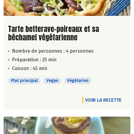
Lire la suite de la recette
Tarte betterave-poireaux et sa
béchamel végétarienne
Nombre de personnes :
4 personnes
Préparation : 25 min
Cuisson : 45 min
Plat principal
Vegan
Végétarien
VOIR LA RECETTE