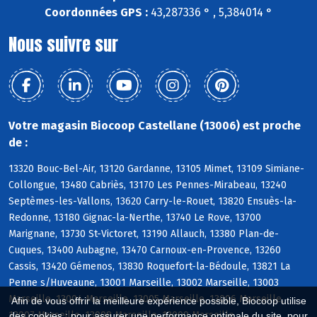
Coordonnées GPS :
43,287336 ° , 5,384014 °
Nous suivre sur
Votre magasin Biocoop Castellane (13006) est proche
de :
13320 Bouc-Bel-Air, 13120 Gardanne, 13105 Mimet, 13109 Simiane-
Collongue, 13480 Cabriès, 13170 Les Pennes-Mirabeau, 13240
Septèmes-les-Vallons, 13620 Carry-le-Rouet, 13820 Ensuès-la-
Redonne, 13180 Gignac-la-Nerthe, 13740 Le Rove, 13700
Marignane, 13730 St-Victoret, 13190 Allauch, 13380 Plan-de-
Cuques, 13400 Aubagne, 13470 Carnoux-en-Provence, 13260
Cassis, 13420 Gémenos, 13830 Roquefort-la-Bédoule, 13821 La
Penne s/Huveaune, 13001 Marseille, 13002 Marseille, 13003
Marseille, 13004 Marseille, 13005 Marseille, 13006 Marseille,
Afin de vous offrir la meilleure expérience possible, Biocoop utilise
13007 Marseille, 13008 Marseille, 13009 Marseille
des cookies : pour assurer une performance optimale du site, pour