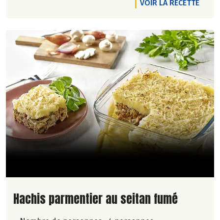
VOIR LA RECETTE
Lire la suite de la recette
Hachis parmentier au seitan fumé