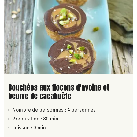
Lire la suite de la recette
Bouchées aux flocons d'avoine et
beurre de cacahuète
Nombre de personnes :
4 personnes
Préparation : 80 min
Cuisson : 0 min