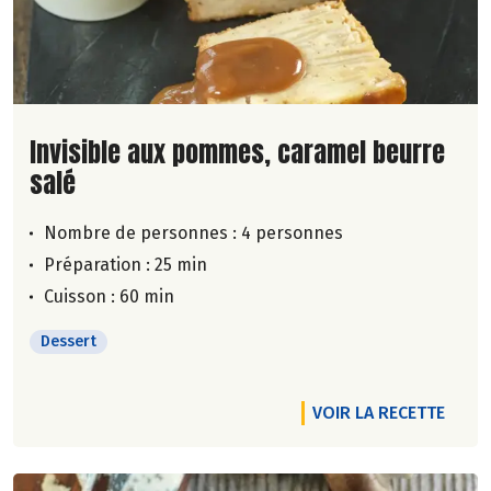
Lire la suite de la recette
Invisible aux pommes, caramel beurre
salé
Nombre de personnes :
4 personnes
Préparation : 25 min
Cuisson : 60 min
Dessert
VOIR LA RECETTE